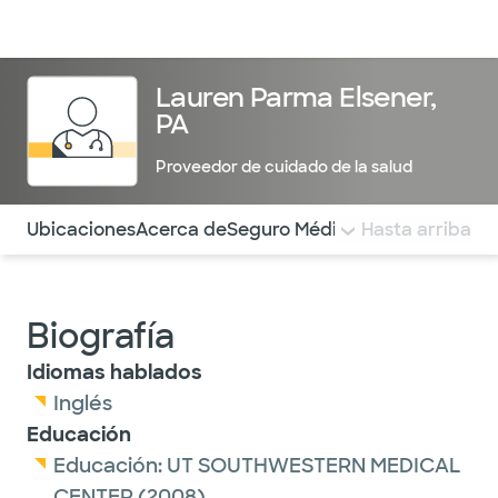
Médicos & Especialistas
Ubicaciones
Servicios & Tratami
Lauren Parma Elsener,
PA
Proveedor de cuidado de la salud
Utilice esta navegación para saltar rápidamente a difere
Ubicaciones
Acerca de
Seguro Médico
COMENTARIOS
Hasta arriba
Biografía
Idiomas hablados
Inglés
Educación
Educación:
UT SOUTHWESTERN MEDICAL
CENTER
(2008)