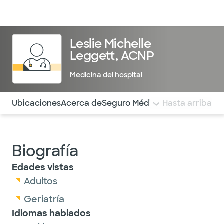
Médicos & Especialistas
Ubicaciones
Servicios & Tratami
Leslie Michelle
Leggett, ACNP
Medicina del hospital
Utilice esta navegación para saltar rápidamente a difere
Ubicaciones
Acerca de
Seguro Médico
COMENTARIOS
Hasta arriba
Biografía
Edades vistas
Adultos
Geriatría
Idiomas hablados