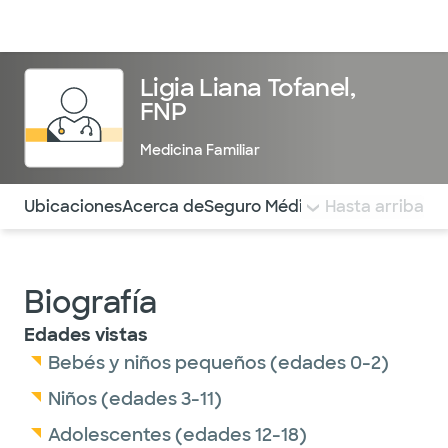
Médicos & Especialistas
Ubicaciones
Servicios & Tratami
Ligia Liana Tofanel,
FNP
Medicina Familiar
Utilice esta navegación para saltar rápidamente a difere
Ubicaciones
Acerca de
Seguro Médico
COMENTARIOS
Hasta arriba
Biografía
Edades vistas
Bebés y niños pequeños (edades 0-2)
Niños (edades 3-11)
Adolescentes (edades 12-18)