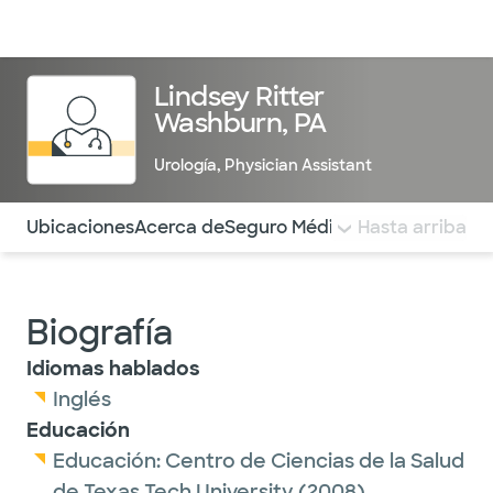
Médicos & Especialistas
Ubicaciones
Servicios & Tratami
Lindsey Ritter
Washburn, PA
Urología
,
Physician Assistant
Utilice esta navegación para saltar rápidamente a difere
Ubicaciones
Acerca de
Seguro Médico
COMENTARIOS
Hasta arriba
Biografía
Idiomas hablados
Inglés
Educación
Educación:
Centro de Ciencias de la Salud
de Texas Tech University
(2008)