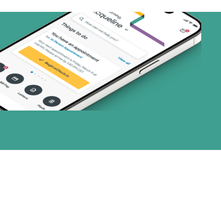
art (1 planes)
 (1 plans)