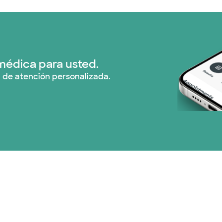
Medicare (2 planes)
Nebraska Furniture M
Red PHCS (1 planes)
médica para usted.
 de atención personalizada.
Three Rivers Network