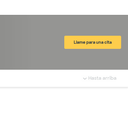
Inicia sesión
Llame para una cita
tá resaltada.
Hasta arriba