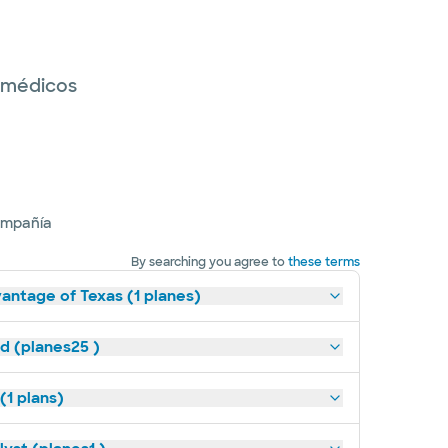
s médicos
ompañía
By searching you agree to
these terms
antage of Texas (1 planes)
ld (planes25 )
(1 plans)