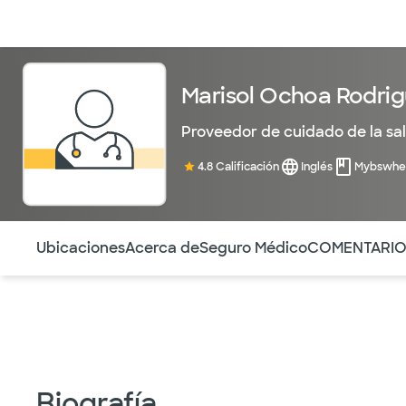
Médicos & Especialistas
Ubicaciones
Servicios & Tratami
Marisol Ochoa Rodrig
Proveedor de cuidado de la sa
4.8 Calificación
Inglés
Mybswhe
Utilice esta navegación para saltar rápidamente a difere
Ubicaciones
Acerca de
Seguro Médico
COMENTARI
Biografía