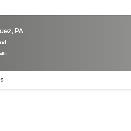
entos
Recursos
Servicios financieros
uez, PA
lud
alth
ntes secciones de la página. La sección activa actual es
OS