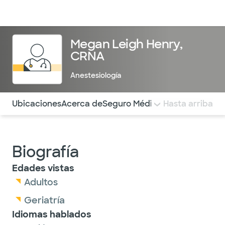
Médicos & Especialistas
Ubicaciones
Servicios & Tratami
Megan Leigh Henry,
CRNA
Anestesiología
Utilice esta navegación para saltar rápidamente a difere
Ubicaciones
Acerca de
Seguro Médico
COMENTARIOS
Hasta arriba
Biografía
Edades vistas
Adultos
Geriatría
Idiomas hablados