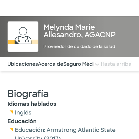
Médicos & Especialistas
Ubicaciones
Servicios & Tratami
Melynda Marie
Allesandro, AGACNP
Proveedor de cuidado de la salud
Utilice esta navegación para saltar rápidamente a difere
Ubicaciones
Acerca de
Seguro Médico
COMENTARIOS
Hasta arriba
Biografía
Idiomas hablados
Inglés
Educación
Educación:
Armstrong Atlantic State
University
(2017)