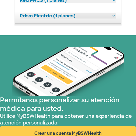
Red PHCS (1 planes)
Prism Electric (1 planes)
Plan de Salud Superior (18 planes)
United HealthCare (23 planes)
WellMed (11 planes)
Permítanos personalizar su atención
médica para usted.
Utilice MyBSWHealth para obtener una experiencia de
atención personalizada.
Crear una cuenta MyBSWHealth
(abre en ventana nueva)