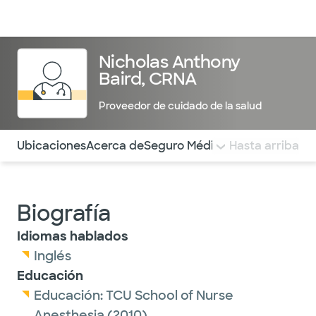
Médicos & Especialistas
Ubicaciones
Servicios & Tratami
Nicholas Anthony
Baird, CRNA
Proveedor de cuidado de la salud
Utilice esta navegación para saltar rápidamente a difere
Ubicaciones
Acerca de
Seguro Médico
COMENTARIOS
Hasta arriba
Biografía
Idiomas hablados
Inglés
Educación
Educación:
TCU School of Nurse
Anesthesia
(2010)