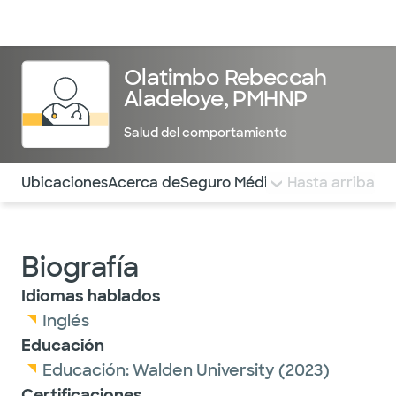
Médicos & Especialistas
Ubicaciones
Servicios & Tratami
Olatimbo Rebeccah
Aladeloye, PMHNP
Salud del comportamiento
Utilice esta navegación para saltar rápidamente a difere
Ubicaciones
Acerca de
Seguro Médico
COMENTARIOS
Hasta arriba
Biografía
Idiomas hablados
Inglés
Educación
Educación:
Walden University
(2023)
Certificaciones