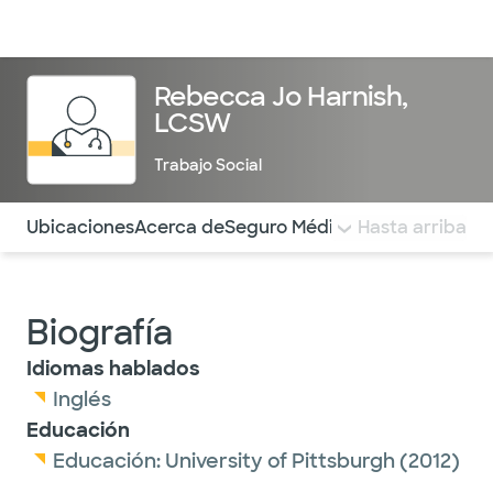
Médicos & Especialistas
Ubicaciones
Servicios & Tratami
Rebecca Jo Harnish,
LCSW
Trabajo Social
Utilice esta navegación para saltar rápidamente a difere
Ubicaciones
Acerca de
Seguro Médico
COMENTARIOS
Hasta arriba
Biografía
Idiomas hablados
Inglés
Educación
Educación:
University of Pittsburgh
(2012)