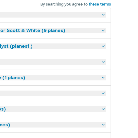
By searching you agree to
these terms
lor Scott & White (9 planes)
yst (planes1 )
(1 planes)
es)
anes)