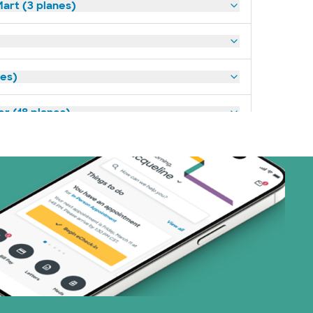
art (3 planes)
nes)
or (18 planes)
23 planes)