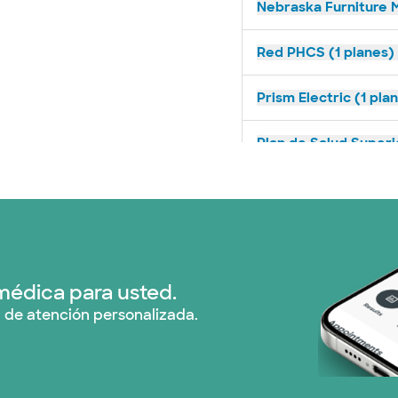
Nebraska Furniture M
Red PHCS (1 planes)
Prism Electric (1 pla
Plan de Salud Superi
United HealthCare (
WellMed (11 planes)
médica para usted.
 de atención personalizada.