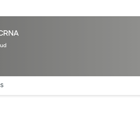
entos
Recursos
Servicios financieros
 CRNA
lud
ntes secciones de la página. La sección activa actual es
OS