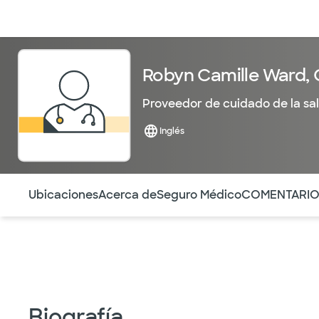
Médicos & Especialistas
Ubicaciones
Servicios & Tratami
Robyn Camille Ward,
Proveedor de cuidado de la sa
Inglés
Utilice esta navegación para saltar rápidamente a difere
Ubicaciones
Acerca de
Seguro Médico
COMENTARI
Biografía