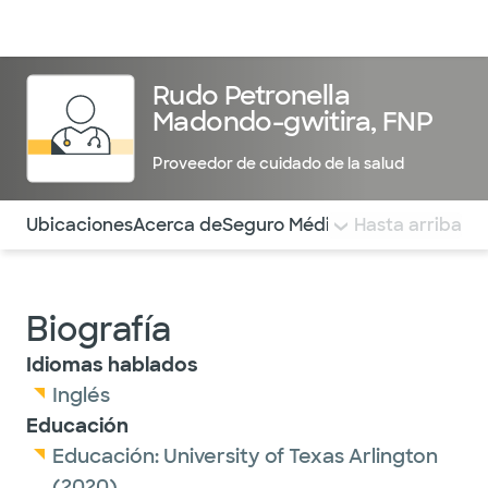
Médicos & Especialistas
Ubicaciones
Servicios & Tratami
Rudo Petronella
Madondo-gwitira, FNP
Proveedor de cuidado de la salud
Utilice esta navegación para saltar rápidamente a difere
Ubicaciones
Acerca de
Seguro Médico
COMENTARIOS
Hasta arriba
Biografía
Idiomas hablados
Inglés
Educación
Educación:
University of Texas Arlington
(2020)