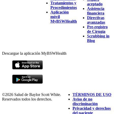
Tratamientos y
aceptado
Procedimientos
Asistencia
Aplicación
financiera
móvil
Directivas
MyBSWHealth
avanzadas
Pre-registro
de Cirugía
Scrubbing in
Blog
Descargue la aplicación MyBSWHealth
©2026 Salud de Baylor Scott White.
TÉRMINOS DE USO
Reservados todos los derechos.
Aviso de no
discriminación
Privacidad y derechos
del paciente