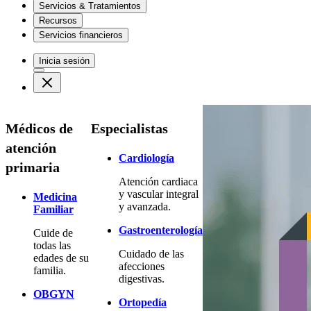
Servicios & Tratamientos
Recursos
Servicios financieros
Inicia sesión
Médicos de
Especialistas
atención
Cardiología
primaria
Atención cardiaca
y vascular integral
Medicina
y avanzada.
Familiar
Gastroenterología
Cuide de
todas las
Cuidado de las
edades de su
afecciones
familia.
digestivas.
OBGYN
Ortopedía