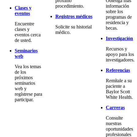
próximo
Obtenga más
procedimiento.
información
Clases y
sobre los
eventos
Registros médicos
programas de
residencia y
Encuentre
Solicite su historial
becas.
clases y
médico.
eventos cerca
Investigación
de usted.
Recursos y
Seminarios
apoyo para los
web
investigadores.
Vea los temas
Referencias
de los
próximos
Remítale a su
seminarios
paciente a
web y
Baylor Scott
regístrese para
White Health.
participar.
Carreras
Consulte
nuestras
oportunidades
profesionales