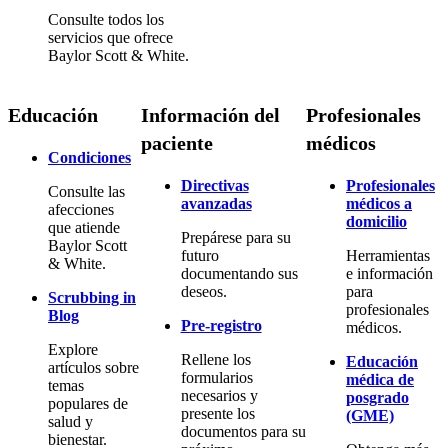
Consulte todos los
servicios que ofrece
Baylor Scott & White.
Educación
Información del
Profesionales
paciente
médicos
Condiciones
Directivas
Profesionales
Consulte las
avanzadas
médicos a
afecciones
domicilio
que atiende
Prepárese para su
Baylor Scott
futuro
Herramientas
& White.
documentando sus
e información
deseos.
para
Scrubbing in
profesionales
Blog
Pre-registro
médicos.
Explore
Rellene los
Educación
artículos sobre
formularios
médica de
temas
necesarios y
posgrado
populares de
presente los
(GME)
salud y
documentos para su
bienestar.