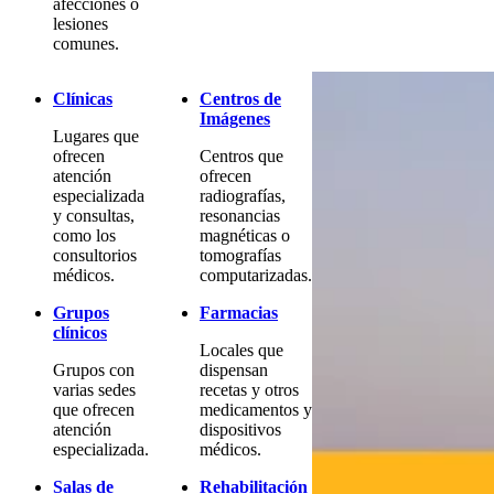
afecciones o
lesiones
comunes.
Clínicas
Centros de
Imágenes
Lugares que
ofrecen
Centros que
atención
ofrecen
especializada
radiografías,
y consultas,
resonancias
como los
magnéticas o
consultorios
tomografías
médicos.
computarizadas.
Grupos
Farmacias
clínicos
Locales que
Grupos con
dispensan
varias sedes
recetas y otros
que ofrecen
medicamentos y
atención
dispositivos
especializada.
médicos.
Salas de
Rehabilitación