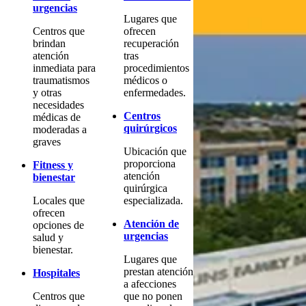
urgencias
Lugares que
Centros que
ofrecen
brindan
recuperación
atención
tras
inmediata para
procedimientos
traumatismos
médicos o
y otras
enfermedades.
necesidades
Centros
médicas de
quirúrgicos
moderadas a
graves
Ubicación que
proporciona
Fitness y
atención
bienestar
quirúrgica
Locales que
especializada.
ofrecen
Atención de
opciones de
urgencias
salud y
bienestar.
Lugares que
prestan atención
Hospitales
a afecciones
Centros que
que no ponen