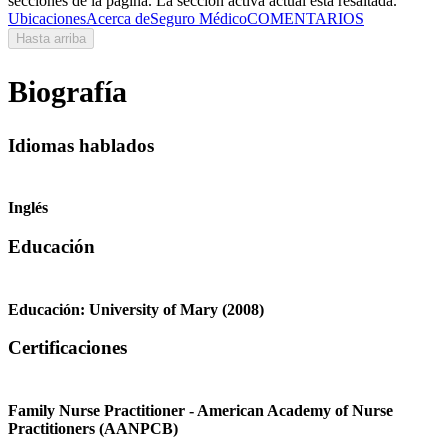
secciones de la página. La sección activa actual está resaltada.
Ubicaciones
Acerca de
Seguro Médico
COMENTARIOS
Hasta arriba
Biografía
Idiomas hablados
Inglés
Educación
Educación:
University of Mary
(2008)
Certificaciones
Family Nurse Practitioner - American Academy of Nurse
Practitioners (AANPCB)