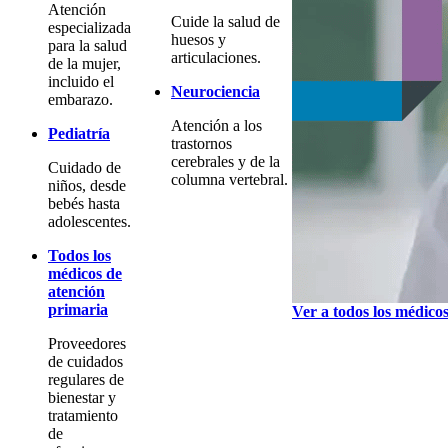
Atención
Cuide la salud de
especializada
huesos y
para la salud
articulaciones.
de la mujer,
incluido el
Neurociencia
embarazo.
Atención a los
Pediatría
trastornos
cerebrales y de la
Cuidado de
columna vertebral.
niños, desde
bebés hasta
adolescentes.
Todos los
médicos de
atención
primaria
Ver a todos los médico
Proveedores
de cuidados
regulares de
bienestar y
tratamiento
de