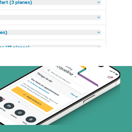
art (3 planes)
nes)
or (18 planes)
23 planes)