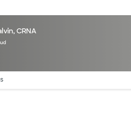
entos
Recursos
Servicios financieros
lvin, CRNA
lud
ntes secciones de la página. La sección activa actual es
OS