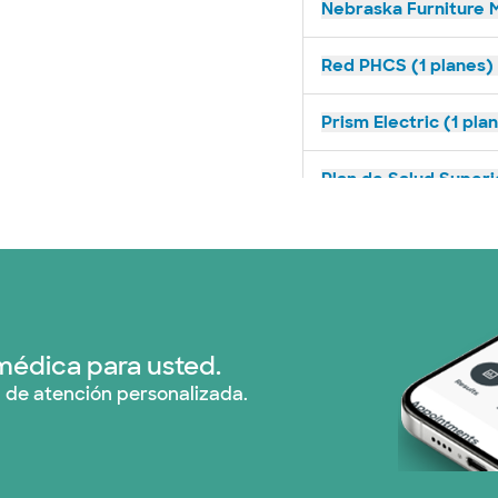
Nebraska Furniture M
Red PHCS (1 planes)
Prism Electric (1 pla
Plan de Salud Superi
United HealthCare (
WellMed (11 planes)
médica para usted.
 de atención personalizada.