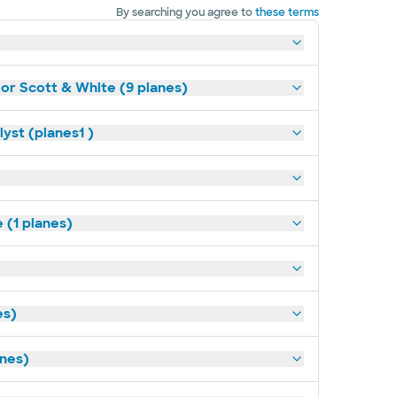
By searching you agree to
these terms
lor Scott & White (9 planes)
yst (planes1 )
(1 planes)
es)
anes)