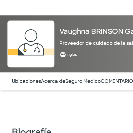
Médicos & Especialistas
Ubicaciones
Servicios & Tratami
Vaughna BRINSON Ga
Proveedor de cuidado de la sa
Inglés
Utilice esta navegación para saltar rápidamente a difere
Ubicaciones
Acerca de
Seguro Médico
COMENTARI
Biografía