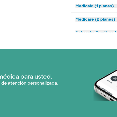
Medicaid (1 planes)
Medicare (2 planes)
Nebraska Furniture M
Prism Electric (1 pla
Plan de Salud Superi
Tricare (3 planes)
médica para usted.
 de atención personalizada.
United HealthCare (
WellMed (15 planes)