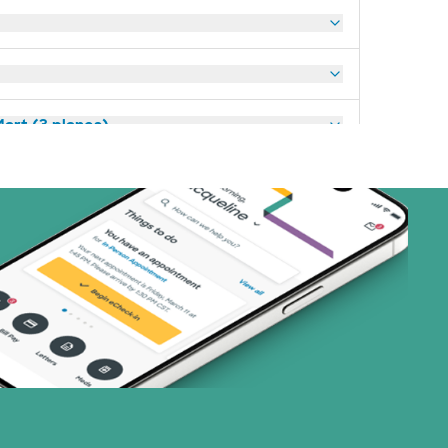
art (3 planes)
nes)
or (19 planes)
33 planes)