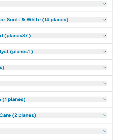
lor Scott & White (14 planes)
ld (planes37 )
yst (planes1 )
s)
(1 planes)
tCare (2 planes)