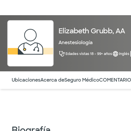
Médicos & Especialistas
Ubicaciones
Servicios & Tratami
Elizabeth Grubb, AA
Anestesiología
Edades vistas 18 - 99+ años
Inglés
Utilice esta navegación para saltar rápidamente a difere
Ubicaciones
Acerca de
Seguro Médico
COMENTARI
Biografía