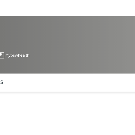
entos
Recursos
Servicios financieros
Mybswhealth
ntes secciones de la página. La sección activa actual es
OS