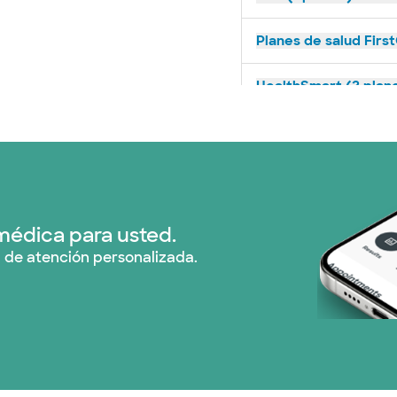
Planes de salud First
HealthSmart (2 plan
Humana (9 planes)
Imagine Health (1 pl
Independent Medical
médica para usted.
 de atención personalizada.
Medicaid (1 planes)
Medicare (2 planes)
Nebraska Furniture M