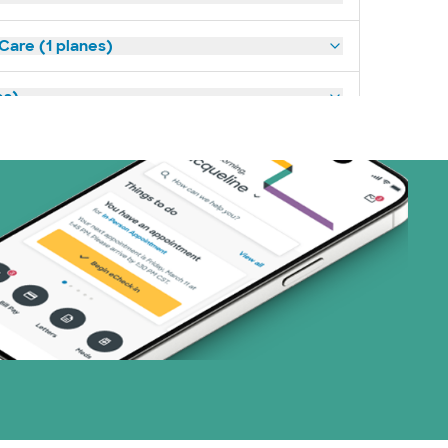
Care (1 planes)
es)
anes)
 Systems (1 plans)
art (3 planes)