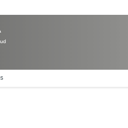
entos
Recursos
Servicios financieros
A
lud
ntes secciones de la página. La sección activa actual es
OS