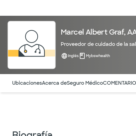
Médicos & Especialistas
Ubicaciones
Servicios & Tratami
Marcel Albert Graf, A
Proveedor de cuidado de la sa
Inglés
Mybswhealth
Utilice esta navegación para saltar rápidamente a difere
Ubicaciones
Acerca de
Seguro Médico
COMENTARI
Biografía