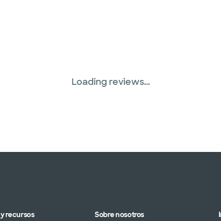
Red PHCS (1 planes)
Prism Electric (1 pla
Plan de Salud Superi
Three Rivers Network
Loading reviews...
Tricare (3 planes)
United HealthCare (
WellMed (15 planes)
y recursos
Sobre nosotros