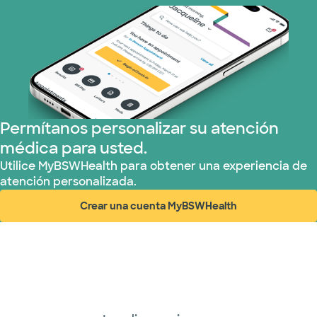
Prism Electric (1 planes)
Plan de Salud Superior (19 planes)
Tricare (3 planes)
TriWest HealthCare (1 planes)
Permítanos personalizar su atención
médica para usted.
United HealthCare (33 planes)
Utilice MyBSWHealth para obtener una experiencia de
atención personalizada.
WellMed (15 planes)
Crear una cuenta MyBSWHealth
(abre en ventana nueva)