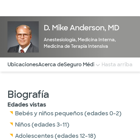
Médicos & Especialistas
Ubicaciones
Servicios & Tratami
D. Mike Anderson, MD
Anestesiología
,
Medicina Interna
,
Medicina de Terapia Intensiva
Utilice esta navegación para saltar rápidamente a difere
Ubicaciones
Acerca de
Seguro Médico
COMENTARIOS
Hasta arriba
Biografía
Edades vistas
Bebés y niños pequeños (edades 0-2)
Niños (edades 3-11)
Adolescentes (edades 12-18)