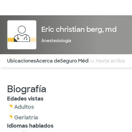
Médicos & Especialistas
Ubicaciones
Servicios & Tratami
Eric christian berg, md
Anestesiología
Utilice esta navegación para saltar rápidamente a difere
Ubicaciones
Acerca de
Seguro Médico
COMENTARIOS
Hasta arriba
Biografía
Edades vistas
Adultos
Geriatría
Idiomas hablados