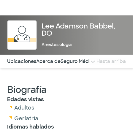
Médicos & Especialistas
Ubicaciones
Servicios & Tratami
Lee Adamson Babbel,
DO
Anestesiología
Utilice esta navegación para saltar rápidamente a difere
Ubicaciones
Acerca de
Seguro Médico
COMENTARIOS
Hasta arriba
Biografía
Edades vistas
Adultos
Geriatría
Idiomas hablados