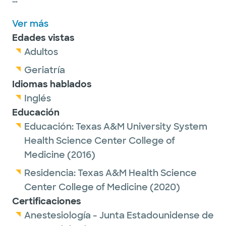
Dr. Newton is a member of the American
Ver más
Society of Anesthesiologists and the Texas
Edades vistas
Society of Anesthesiologists.
Adultos
Outside of work, he enjoys spending time
Geriatría
with family, sports and traveling.
Idiomas hablados
Inglés
Educación
Educación:
Texas A&M University System
Health Science Center College of
Medicine
(2016)
Residencia:
Texas A&M Health Science
Center College of Medicine
(2020)
Certificaciones
Anestesiología - Junta Estadounidense de