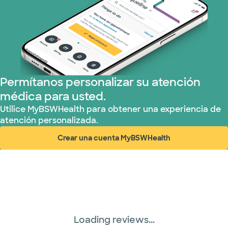
Plan de Salud Superior (19 planes)
Tricare (3 planes)
TriWest HealthCare (1 planes)
Permítanos personalizar su atención
médica para usted.
United HealthCare (33 planes)
Utilice MyBSWHealth para obtener una experiencia de
atención personalizada.
WellMed (15 planes)
Crear una cuenta MyBSWHealth
(abre en ventana nueva)
Loading reviews...