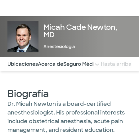
Médicos & Especialistas
Ubicaciones
Servicios & Tratami
Micah Cade Newton,
MD
Anestesiología
Utilice esta navegación para saltar rápidamente a difere
Ubicaciones
Acerca de
Seguro Médico
COMENTARIOS
Hasta arriba
Biografía
Dr. Micah Newton is a board-certified
anesthesiologist. His professional interests
include obstetrical anesthesia, acute pain
management, and resident education.