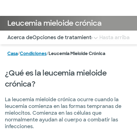
Médicos & Especialistas
Ubicaciones
Servicios & Tratami
Leucemia mieloide crónica
Utilice esta navegación para saltar rápidamente a difere
Acerca de
Opciones de tratamiento y atención
Hasta arriba
Apoyo
Casa
/
Condiciones
/
Leucemia Mieloide Crónica
¿Qué es la leucemia mieloide
crónica?
La leucemia mieloide crónica ocurre cuando la
leucemia comienza en las formas tempranas de
mielocitos. Comienza en las células que
normalmente ayudan al cuerpo a combatir las
infecciones.