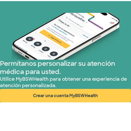
Medicare (2 planes)
Nebraska Furniture Mart (3 planes)
Optum (1 plans)
Red PHCS (1 planes)
Permítanos personalizar su atención
médica para usted.
TriWest HealthCare (1 planes)
Utilice MyBSWHealth para obtener una experiencia de
atención personalizada.
Crear una cuenta MyBSWHealth
(abre en ventana nueva)