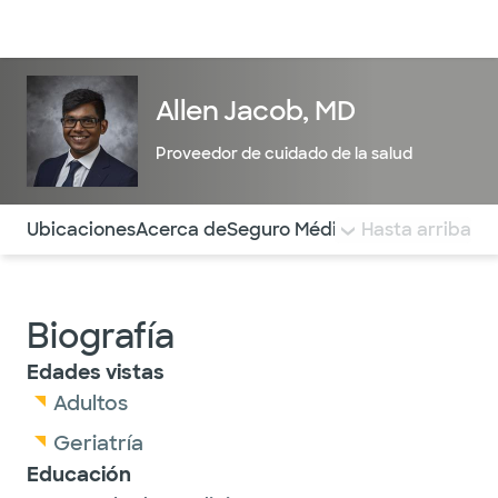
Médicos & Especialistas
Ubicaciones
Servicios & Tratami
Allen Jacob, MD
Proveedor de cuidado de la salud
Utilice esta navegación para saltar rápidamente a difere
Ubicaciones
Acerca de
Seguro Médico
COMENTARIOS
Hasta arriba
Biografía
Edades vistas
Adultos
Geriatría
Educación