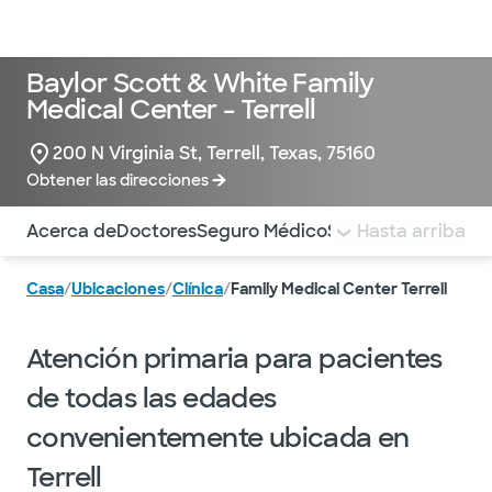
Médicos & Especialistas
Ubicaciones
Servicios & Tratami
Baylor Scott & White Family
Medical Center - Terrell
200 N Virginia St, Terrell, Texas, 75160
Obtener las direcciones
Utilice esta navegación para saltar rápidamente a difere
Acerca de
Doctores
Seguro Médico
Servicios
Hasta arriba
Pagar la 
Casa
/
Ubicaciones
/
Clínica
/
Family Medical Center Terrell
Atención primaria para pacientes
de todas las edades
convenientemente ubicada en
Terrell