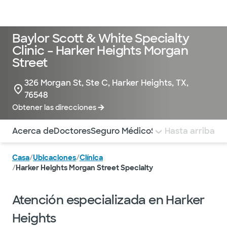
Médicos & Especialistas
Ubicaciones
Servicios & Tratami
Baylor Scott & White Specialty
Clinic – Harker Heights Morgan
Street
326 Morgan St, Ste C, Harker Heights, TX,
76548
Obtener las direcciones
Utilice esta navegación para saltar rápidamente a difere
Acerca de
Doctores
Seguro Médico
Servicios
Hasta arriba
Pagar la 
Casa
/
Ubicaciones
/
Clínica
/
Harker Heights Morgan Street Specialty
Atención especializada en Harker
Heights