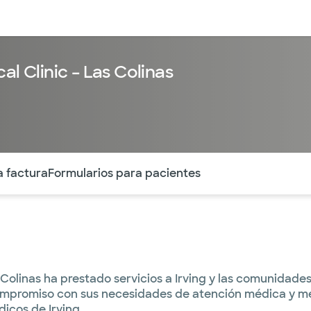
entos
Recursos
Servicios financieros
al Clinic – Las Colinas
ntes secciones de la página. La sección activa actual es
a factura
Formularios para pacientes
s Colinas ha prestado servicios a Irving y las comunida
 compromiso con sus necesidades de atención médica y 
dicos de Irving.