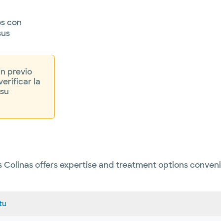
os con
sus
in previo
erificar la
 su
as Colinas offers expertise and treatment options conven
tu