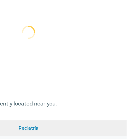
cargando...
cargando
iently located near you.
Pediatría