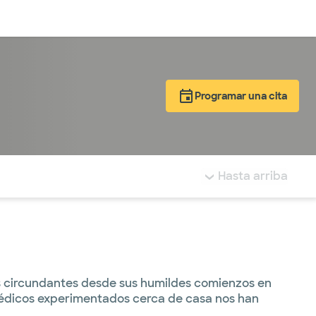
Inicia sesión
Programar una cita
tá resaltada.
Hasta arriba
des circundantes desde sus humildes comienzos en
médicos experimentados cerca de casa nos han