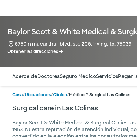
Médicos & Especialistas
Ubicaciones
Servicios & Tratami
Baylor Scott & White​ Medical & Surgic
6750 n macarthur blvd, ste 206, irving, tx, 75039
Obtener las direcciones
Utilice esta navegación para saltar rápidamente a difere
Acerca de
Doctores
Seguro Médico
Servicios
Pagar l
Casa
/
Ubicaciones
/
Clínica
/
Médico Y Surgical Las Colinas
Surgical care in Las Colinas
Baylor Scott & White Medical & Surgical Clinic: La
1953. Nuestra reputación de atención individual,
convertido en la elección entre los consultorios mé