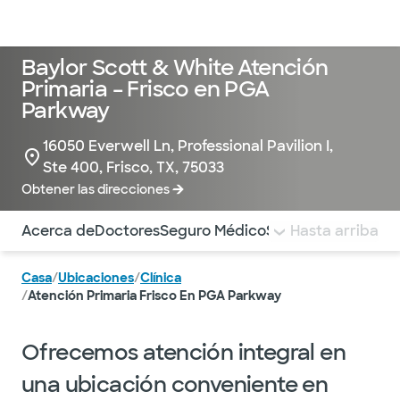
Médicos & Especialistas
Ubicaciones
Servicios & Tratami
Baylor Scott & White Atención
Primaria – Frisco en PGA
Parkway
16050 Everwell Ln, Professional Pavilion I,
Ste 400, Frisco, TX, 75033
Obtener las direcciones
Utilice esta navegación para saltar rápidamente a difere
Acerca de
Doctores
Seguro Médico
Servicios
Hasta arriba
Pagar la 
Casa
/
Ubicaciones
/
Clínica
/
Atención Primaria Frisco En PGA Parkway
Ofrecemos atención integral en
una ubicación conveniente en