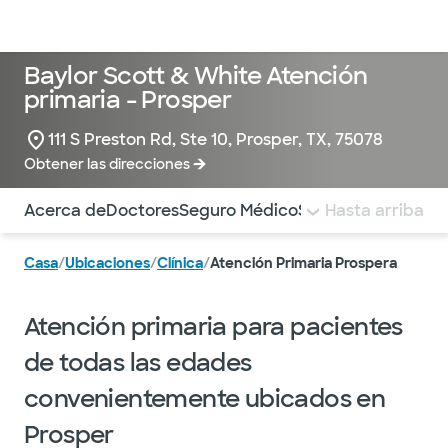
Médicos & Especialistas
Ubicaciones
Servicios & Tratami
Baylor Scott & White Atención
primaria - Prosper
111 S Preston Rd, Ste 10, Prosper, TX, 75078
Obtener las direcciones
Utilice esta navegación para saltar rápidamente a difere
Acerca de
Doctores
Seguro Médico
Servicios
Hasta arriba
Pagar la 
Casa
/
Ubicaciones
/
Clínica
/
Atención Primaria Prospera
Atención primaria para pacientes
de todas las edades
convenientemente ubicados en
Prosper