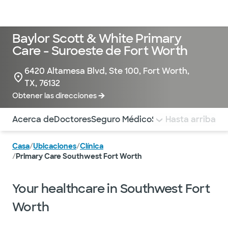
Médicos & Especialistas
Ubicaciones
Servicios & Tratami
Baylor Scott & White Primary
Care - Suroeste de Fort Worth
6420 Altamesa Blvd, Ste 100, Fort Worth,
TX, 76132
Obtener las direcciones
Utilice esta navegación para saltar rápidamente a difere
Acerca de
Doctores
Seguro Médico
Servicios
Hasta arriba
Pagar la 
Casa
/
Ubicaciones
/
Clínica
/
Primary Care Southwest Fort Worth
Your healthcare in Southwest Fort
Worth