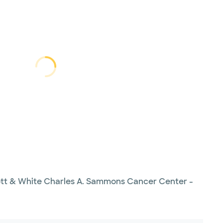
cargando...
cargando
cott & White Charles A. Sammons Cancer Center -