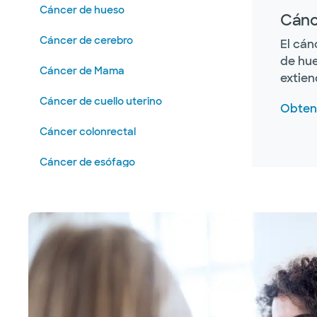
Cáncer de hueso
Cánc
Cáncer de cerebro
El cán
de hue
Cáncer de Mama
extien
Cáncer de cuello uterino
Obteng
Cáncer colonrectal
Cáncer de esófago
Cánceres de cabeza y cuello
Linfoma de Hodgkin
Cáncer de hígado
Cáncer de pulmón
Melanoma