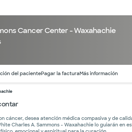
entos
Recursos
Servicios financieros
mmons Cancer Center - Waxahachie
5
ntes secciones de la página. La sección activa actual es
ión del paciente
Pagar la factura
Más información
hachie
contar
n cáncer, desea atención médica compasiva y de calidad
White Charles A. Sammons - Waxahachie lo guiarán en e
 físico, emocional y espiritual para la curación.