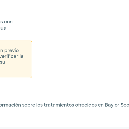
os con
sus
in previo
erificar la
 su
formación sobre los tratamientos ofrecidos en Baylor S