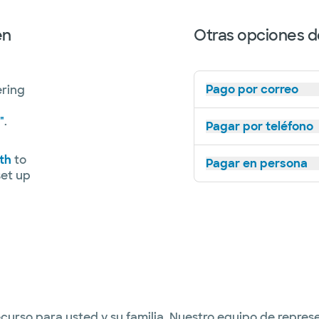
en
Otras opciones d
Pago por correo
ering
"
.
Pagar por teléfono
th
to
Pagar en persona
set up
urso para usted y su familia. Nuestro equipo de represen