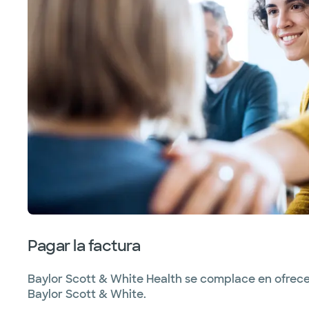
Mieloma
Cáncer de ovarios
Cáncer de páncreas
Cancer de prostata
Cáncer de tejidos blandos
Cáncer de estómago
Cancer testicular
Cáncer de la uretra
Pagar la factura
Cáncer uterino
Baylor Scott & White Health se complace en ofrece
Baylor Scott & White.