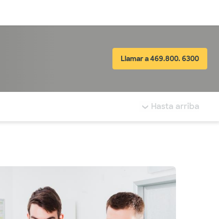
Inicia sesión
Llamar a 469.800. 6300
tá resaltada.
Hasta arriba