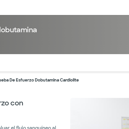
entos
Recursos
Servicios financieros
 dobutamina
ntes secciones de la página. La sección activa actual es
ueba De Esfuerzo Dobutamina Cardiolite
rzo con
luar el flujo sanguíneo al