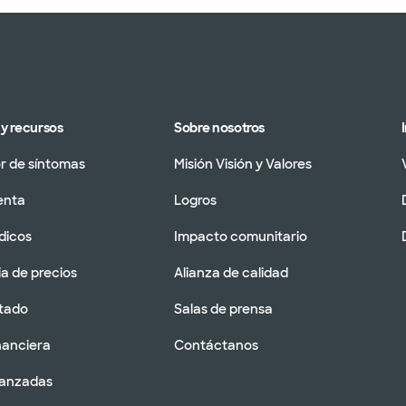
y recursos
Sobre nosotros
 de síntomas
Misión Visión y Valores
enta
Logros
dicos
Impacto comunitario
a de precios
Alianza de calidad
tado
Salas de prensa
nanciera
Contáctanos
vanzadas