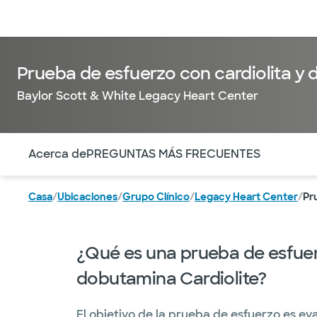
Médicos & Especialistas
Ubicaciones
Servicios & Tratami
Prueba de esfuerzo con cardiolita y
Baylor Scott & White Legacy Heart Center
Utilice esta navegación para saltar rápidamente a difere
Acerca de
PREGUNTAS MÁS FRECUENTES
Casa
/
Ubicaciones
/
Grupo Clínico
/
Legacy Heart Center
/
Pr
¿Qué es una prueba de esfue
dobutamina Cardiolite?
El objetivo de la prueba de esfuerzo es eva