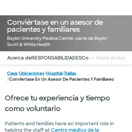
Médicos & Especialistas
Ubicaciones
Servicios & Tratami
Conviértase en un asesor de
pacientes y familiares
Baylor University Medical Center, parte de Baylor
Scott & White Health
Utilice esta navegación para saltar rápidamente a difere
Acerca de
RESPONSABILIDADES
Como ayudar
Hasta arriba
Aplica 
Casa
/
Ubicaciones
/
Hospital
/
Dallas
/
Conviértase En Un Asesor De Pacientes Y Familiares
Ofrece tu experiencia y tiempo
como voluntario
Patients and families have an important role in
helping the staff at
Centro médico de la