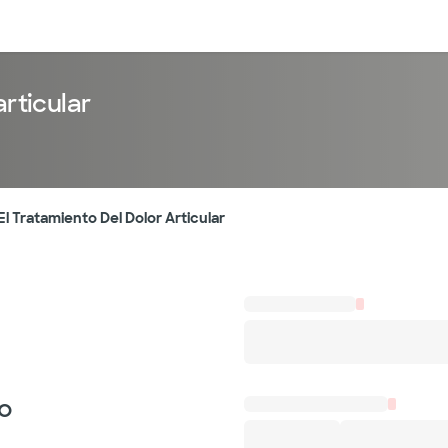
entos
Recursos
Servicios financieros
articular
l Tratamiento Del Dolor Articular
eo