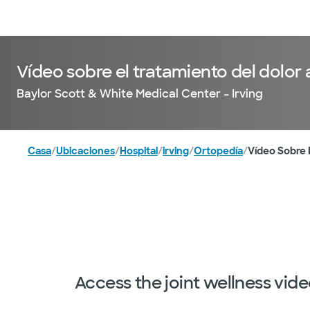
Médicos & Especialistas
Ubicaciones
Servicios & Tratami
Vídeo sobre el tratamiento del dolor 
Baylor Scott & White Medical Center – Irving
Casa
/
Ubicaciones
/
Hospital
/
irving
/
Ortopedía
/
Vídeo Sobre E
Access the joint wellness vid