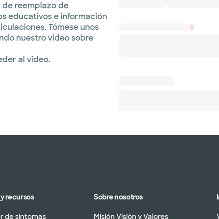
a de reemplazo de
os educativos e información
ticulaciones. Tómese unos
ndo nuestro video sobre
der al video.
y recursos
Sobre nosotros
 de síntomas
Misión Visión y Valores