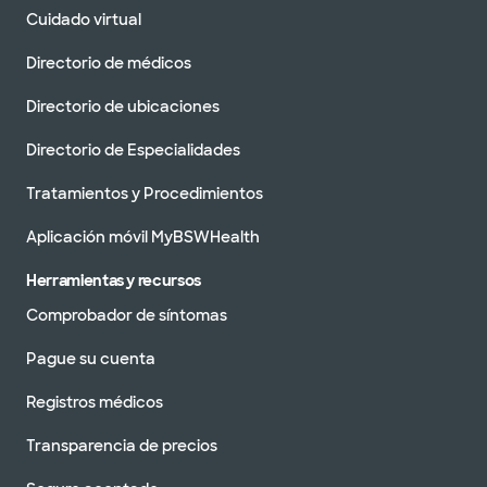
White - Rowlett
Cuidado virtual
9400 vista al lago pkwy ste 124, rowlett, tx,
75088
Directorio de médicos
DIRECCIONES
972.520.9830
No se aceptan
Directorio de ubicaciones
pacientes sin cita
Ver horarios
previa
Directorio de Especialidades
Tratamientos y Procedimientos
Aplicación móvil MyBSWHealth
Herramientas y recursos
Comprobador de síntomas
Pague su cuenta
Registros médicos
Transparencia de precios