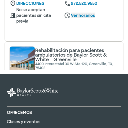
DIRECCIONES
972.520.9550
No se aceptan
pacientes sin cita
Ver horarios
previa
Rehabilitación para pacientes
ambulatorios de Baylor Scott &
White - Greenville
4400 Interestatal 30 W Ste 120, Greenville, TX,
75402
DIRECCIONES
972.520.9660
No se aceptan
pacientes sin cita
Ver horarios
previa
OFRECEMOS
Clases y eventos
Rehabilitación para pacientes
ambulatorios de Baylor Scott &