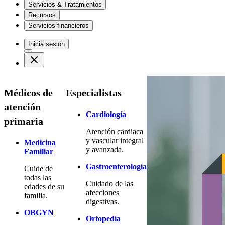
Servicios & Tratamientos
Recursos
Servicios financieros
Inicia sesión
Médicos de
Especialistas
atención
Cardiología
primaria
Atención cardiaca
y vascular integral
Medicina
y avanzada.
Familiar
Gastroenterología
Cuide de
todas las
Cuidado de las
edades de su
afecciones
familia.
digestivas.
OBGYN
Ortopedía