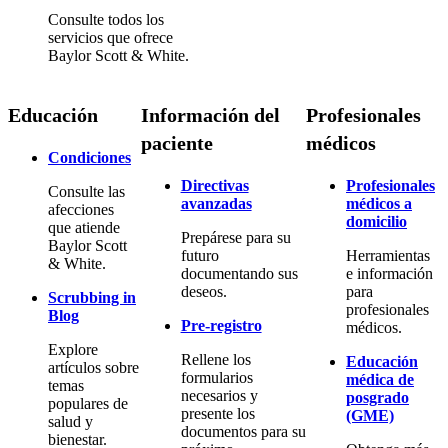
Consulte todos los
servicios que ofrece
Baylor Scott & White.
Educación
Información del
Profesionales
paciente
médicos
Condiciones
Directivas
Profesionales
Consulte las
avanzadas
médicos a
afecciones
domicilio
que atiende
Prepárese para su
Baylor Scott
futuro
Herramientas
& White.
documentando sus
e información
deseos.
para
Scrubbing in
profesionales
Blog
Pre-registro
médicos.
Explore
Rellene los
Educación
artículos sobre
formularios
médica de
temas
necesarios y
posgrado
populares de
presente los
(GME)
salud y
documentos para su
bienestar.