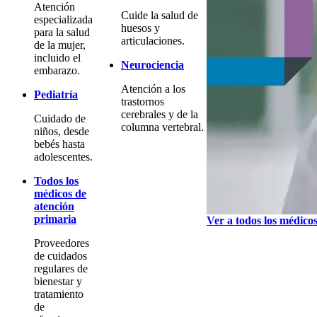
Atención
Cuide la salud de
especializada
huesos y
para la salud
articulaciones.
de la mujer,
incluido el
Neurociencia
embarazo.
Atención a los
Pediatría
trastornos
cerebrales y de la
Cuidado de
columna vertebral.
niños, desde
bebés hasta
adolescentes.
Todos los
médicos de
atención
primaria
Ver a todos los médico
Proveedores
de cuidados
regulares de
bienestar y
tratamiento
de