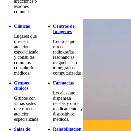
afecciones o
lesiones
comunes.
Clínicas
Centros de
Imágenes
Lugares que
ofrecen
Centros que
atención
ofrecen
especializada
radiografías,
y consultas,
resonancias
como los
magnéticas o
consultorios
tomografías
médicos.
computarizadas.
Grupos
Farmacias
clínicos
Locales que
Grupos con
dispensan
varias sedes
recetas y otros
que ofrecen
medicamentos y
atención
dispositivos
especializada.
médicos.
Salas de
Rehabilitación