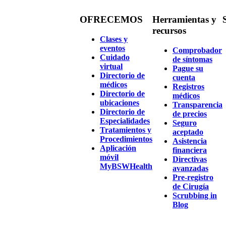
OFRECEMOS
Herramientas y
recursos
Clases y
eventos
Comprobador
Cuidado
de síntomas
virtual
Pague su
Directorio de
cuenta
médicos
Registros
Directorio de
médicos
ubicaciones
Transparencia
Directorio de
de precios
Especialidades
Seguro
Tratamientos y
aceptado
Procedimientos
Asistencia
Aplicación
financiera
móvil
Directivas
MyBSWHealth
avanzadas
Pre-registro
de Cirugía
Scrubbing in
Blog