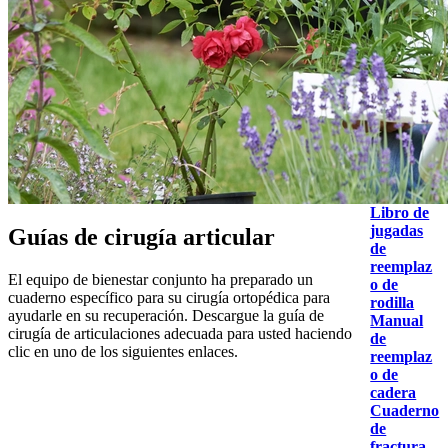
Libro de
jugadas
Guías de cirugía articular
de
reemplaz
El equipo de bienestar conjunto ha preparado un
o de
cuaderno específico para su cirugía ortopédica para
rodilla
ayudarle en su recuperación. Descargue la guía de
Manual
cirugía de articulaciones adecuada para usted haciendo
de
clic en uno de los siguientes enlaces.
reemplaz
o de
cadera
Cuaderno
de
fractura