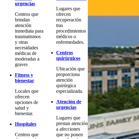
urgencias
Lugares que
Centros que
ofrecen
brindan
recuperación
atención
tras
inmediata para
procedimientos
traumatismos
médicos o
y otras
enfermedades.
necesidades
Centros
médicas de
quirúrgicos
moderadas a
graves
Ubicación que
proporciona
Fitness y
atención
bienestar
quirúrgica
Locales que
especializada.
ofrecen
Atención de
opciones de
urgencias
salud y
bienestar.
Lugares que
prestan atención
Hospitales
a afecciones
Centros que
que no ponen