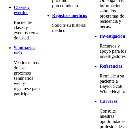
próximo
Obtenga más
procedimiento.
información
Clases y
sobre los
eventos
Registros médicos
programas de
residencia y
Encuentre
Solicite su historial
becas.
clases y
médico.
eventos cerca
Investigación
de usted.
Recursos y
Seminarios
apoyo para los
web
investigadores.
Vea los temas
Referencias
de los
próximos
Remítale a su
seminarios
paciente a
web y
Baylor Scott
regístrese para
White Health.
participar.
Carreras
Consulte
nuestras
oportunidades
profesionales