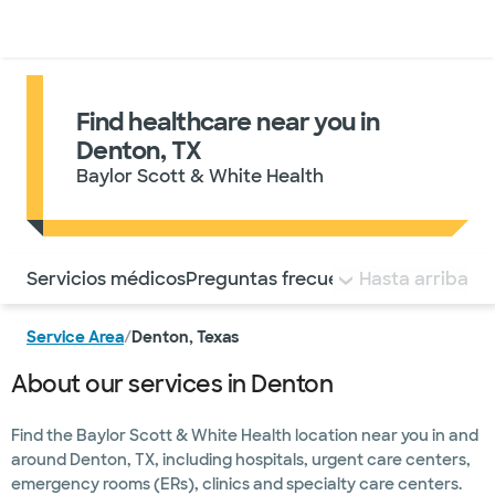
Médicos & Especialistas
Ubicaciones
Servicios & Tratami
Find healthcare near you in
Denton, TX
Baylor Scott & White Health
Utilice esta navegación para saltar rápidamente a difere
Servicios médicos
Preguntas frecuentes
Hasta arriba
Service Area
/
Denton, Texas
About our services in Denton
Find the Baylor Scott & White Health location near you in and
around Denton, TX, including hospitals, urgent care centers,
emergency rooms (ERs), clinics and specialty care centers.