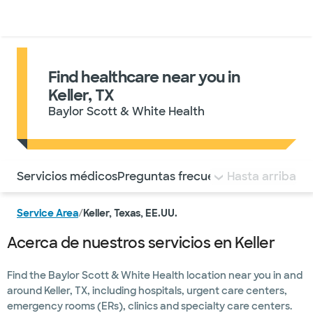
Médicos & Especialistas
Ubicaciones
Servicios & Tratami
Find healthcare near you in
Keller, TX
Baylor Scott & White Health
Utilice esta navegación para saltar rápidamente a difere
Servicios médicos
Preguntas frecuentes
Hasta arriba
Service Area
/
Keller, Texas, EE.UU.
Acerca de nuestros servicios en Keller
Find the Baylor Scott & White Health location near you in and
around Keller, TX, including hospitals, urgent care centers,
emergency rooms (ERs), clinics and specialty care centers.