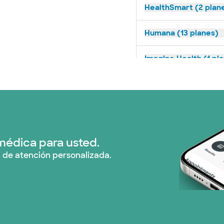
HealthSmart (2 plan
Humana (13 planes)
Imagine Health (1 pl
Independent Medical
Medicaid (1 planes)
Medicare (1 planes)
médica para usted.
 de atención personalizada.
Nebraska Furniture M
Red PHCS (1 planes)
Prism Electric (1 pla