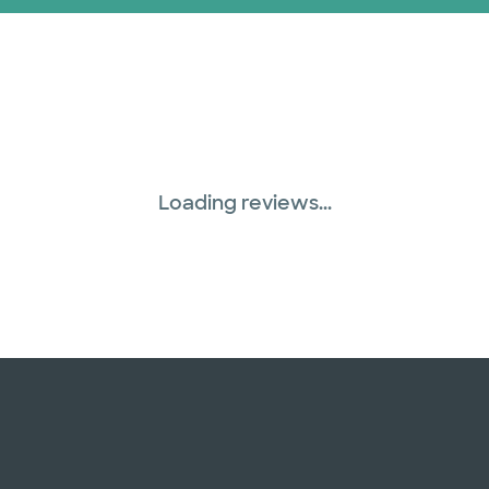
Plan de Salud Superi
Three Rivers Network
Tricare (3 planes)
United HealthCare (
Loading reviews...
WellMed (15 planes)