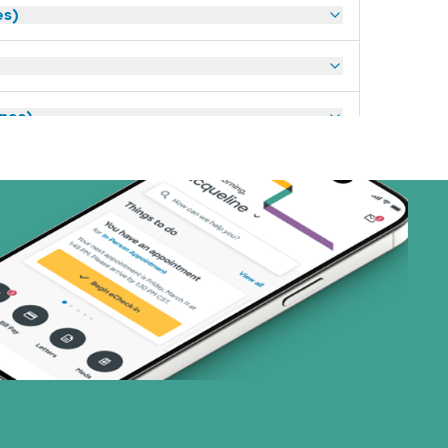
es)
anes)
 Systems (1 plans)
art (3 planes)
nes)