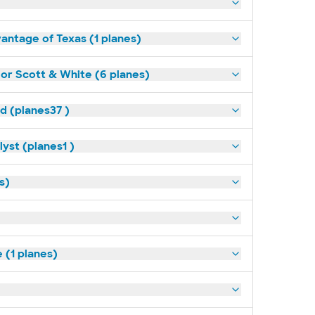
antage of Texas (1 planes)
lor Scott & White (6 planes)
ld (planes37 )
yst (planes1 )
s)
(1 planes)