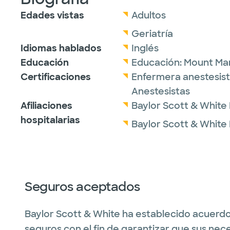
Edades vistas
Adultos
Geriatría
Idiomas hablados
Inglés
Educación
Educación:
Mount Mar
Certificaciones
Enfermera anestesista
Anestesistas
Afiliaciones
Baylor Scott & White
hospitalarias
Baylor Scott & White
Seguros aceptados
Baylor Scott & White ha establecido acuerdo
seguros con el fin de garantizar que sus nec