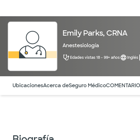
Médicos & Especialistas
Ubicaciones
Servicios & Tratami
Emily Parks, CRNA
Anestesiología
Edades vistas 18 - 99+ años
Inglés
Utilice esta navegación para saltar rápidamente a difere
Ubicaciones
Acerca de
Seguro Médico
COMENTARI
Biografía