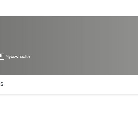
entos
Recursos
Servicios financieros
Mybswhealth
ntes secciones de la página. La sección activa actual es
OS