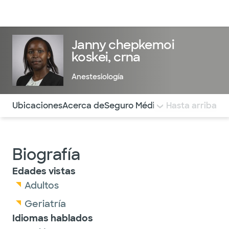
Médicos & Especialistas
Ubicaciones
Servicios & Tratami
Janny chepkemoi
koskei, crna
Anestesiología
Utilice esta navegación para saltar rápidamente a difere
Ubicaciones
Acerca de
Seguro Médico
COMENTARIOS
Hasta arriba
Biografía
Edades vistas
Adultos
Geriatría
Idiomas hablados