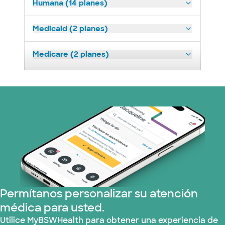
Humana (14 planes)
Medicaid (2 planes)
Medicare (2 planes)
Nebraska Furniture Mart (3 planes)
Optum (1 plans)
Prism Electric (1 planes)
Plan de Salud Superior (19 planes)
Tricare (3 planes)
Permítanos personalizar su atención
médica para usted.
TriWest HealthCare (2 planes)
Utilice MyBSWHealth para obtener una experiencia de