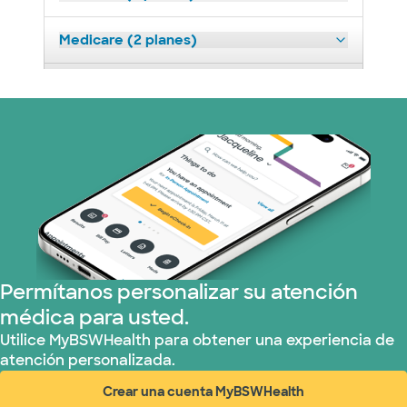
Medicare (2 planes)
Nebraska Furniture Mart (3 planes)
Prism Electric (1 planes)
Plan de Salud Superior (19 planes)
Tricare (3 planes)
TriWest HealthCare (1 planes)
Permítanos personalizar su atención
médica para usted.
United HealthCare (33 planes)
Utilice MyBSWHealth para obtener una experiencia de
atención personalizada.
WellMed (15 planes)
Crear una cuenta MyBSWHealth
(abre en ventana nueva)