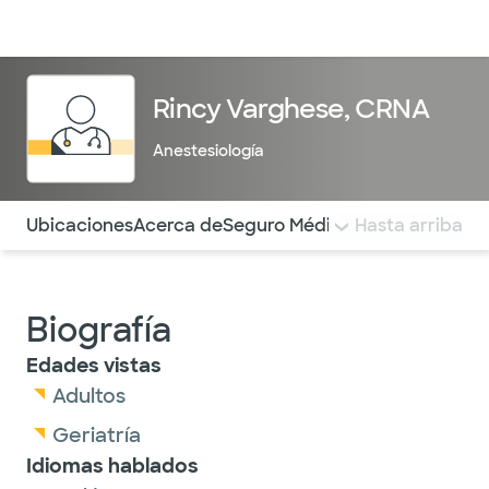
Médicos & Especialistas
Ubicaciones
Servicios & Tratami
Rincy Varghese, CRNA
Anestesiología
Utilice esta navegación para saltar rápidamente a difere
Ubicaciones
Acerca de
Seguro Médico
COMENTARIOS
Hasta arriba
Biografía
Edades vistas
Adultos
Geriatría
Idiomas hablados