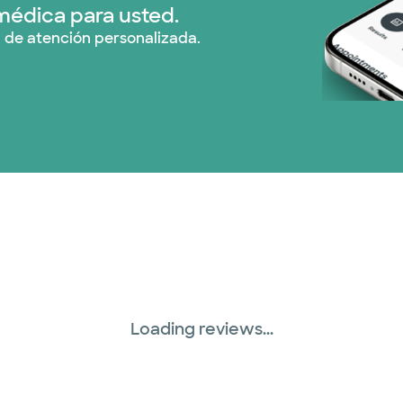
Prism Electric (1 pla
médica para usted.
 de atención personalizada.
Plan de Salud Superi
United HealthCare (
WellMed (15 planes)
Loading reviews...