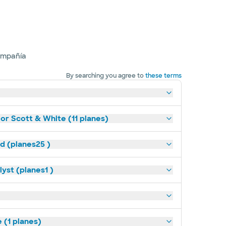
ompañía
By searching you agree to
these terms
lor Scott & White (11 planes)
ld (planes25 )
yst (planes1 )
(1 planes)