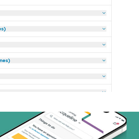
es)
anes)
art (3 planes)