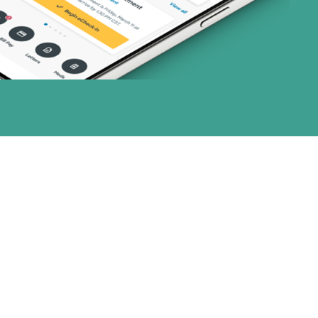
nes)
or (3 planes)
28 planes)