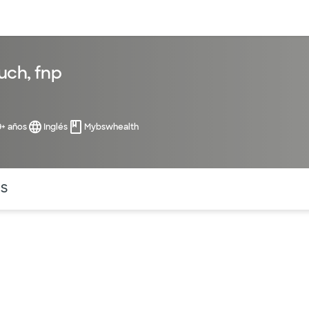
entos
Recursos
Servicios financieros
uch, fnp
9+ años
Inglés
Mybswhealth
ntes secciones de la página. La sección activa actual es
OS