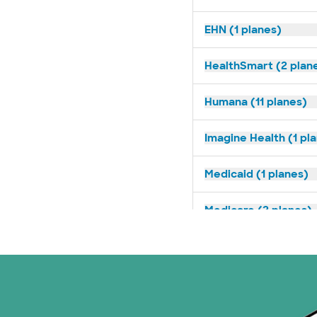
EHN (1 planes)
HealthSmart (2 plan
Humana (11 planes)
Imagine Health (1 pl
Medicaid (1 planes)
Medicare (2 planes)
Nebraska Furniture M
Red PHCS (1 planes)