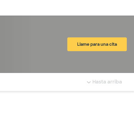
Inicia sesión
Llame para una cita
tá resaltada.
Hasta arriba