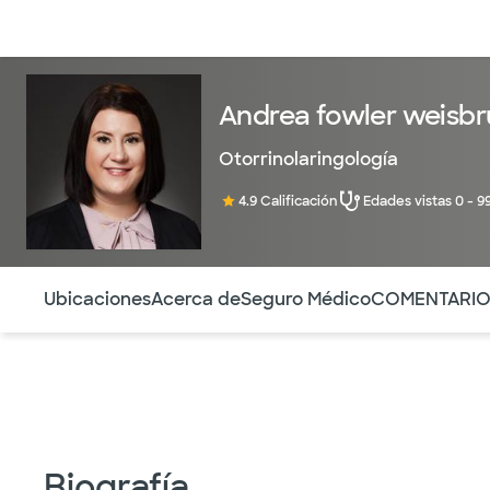
Médicos & Especialistas
Ubicaciones
Servicios & Tratami
Andrea fowler weisbr
Otorrinolaringología
4.9 Calificación
Edades vistas 0 - 9
Utilice esta navegación para saltar rápidamente a difere
Ubicaciones
Acerca de
Seguro Médico
COMENTARI
Biografía