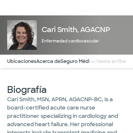
Médicos & Especialistas
Ubicaciones
Servicios & Tratami
Cari Smith, AGACNP
Enfermedad cardiovascular
Utilice esta navegación para saltar rápidamente a difere
Ubicaciones
Acerca de
Seguro Médico
COMENTARIOS
Hasta arriba
Biografía
Cari Smith, MSN, APRN, AGACNP-BC, is a
board-certified acute care nurse
practitioner specializing in cardiology and
advanced heart failure. Her professional
interests include transplant medicine and