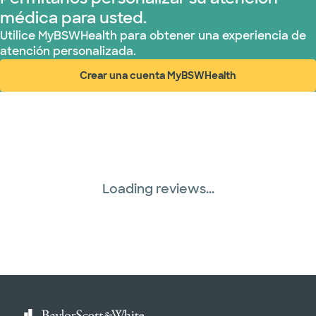
médica para usted.
TriWest HealthCare (1 planes)
Utilice MyBSWHealth para obtener una experiencia de
atención personalizada.
United HealthCare (33 planes)
Crear una cuenta MyBSWHealth
(abre en ventana nueva)
WellMed (15 planes)
Loading reviews...