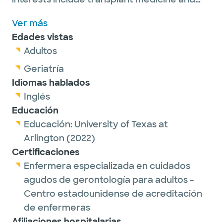
left ventricular assist device management
Ver más
for adult patients.
Edades vistas
Adultos
She is a member of the American Nurses
Association and the American Association of
Geriatría
Critical Care Nurses.
Idiomas hablados
Inglés
Educación
Educación:
University of Texas at
Arlington
(2022)
Certificaciones
Enfermera especializada en cuidados
agudos de gerontología para adultos -
Centro estadounidense de acreditación
de enfermeras
Afiliaciones hospitalarias