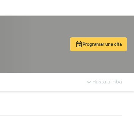
Inicia sesión
Programar una cita
tá resaltada.
Hasta arriba