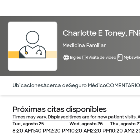
Médicos & Especialistas
Ubicaciones
Servicios & Tratami
Charlotte E Toney, FN
Medicina Familiar
Inglés
Visita de video
Mybswhe
Utilice esta navegación para saltar rápidamente a difere
Ubicaciones
Acerca de
Seguro Médico
COMENTARI
Próximas citas disponibles
Times may vary. Displayed times are for new patient visits. 
Tue, agosto 25
Wed, agosto 26
Thu, agosto 2
8:20 AM
1:40 PM
2:20 PM
10:20 AM
2:20 PM
10:20 AM
2:2