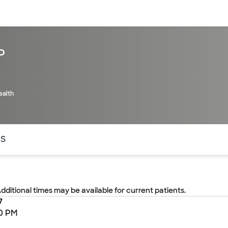
entos
Recursos
Servicios financieros
P
alth
ntes secciones de la página. La sección activa actual es
OS
Additional times may be available for current patients.
7
0 PM