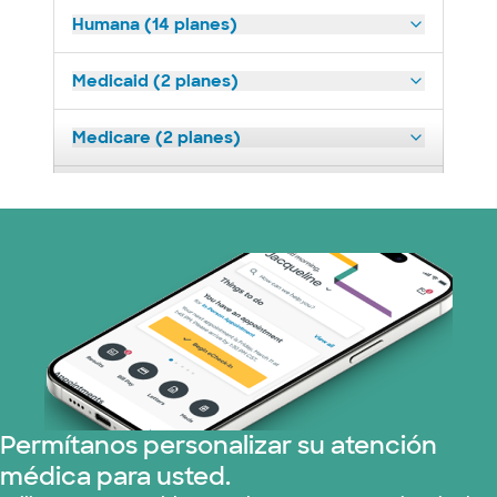
Humana (14 planes)
Medicaid (2 planes)
Medicare (2 planes)
Nebraska Furniture Mart (3 planes)
Optum (1 plans)
Prism Electric (1 planes)
Plan de Salud Superior (19 planes)
Tricare (3 planes)
Permítanos personalizar su atención
médica para usted.
TriWest HealthCare (2 planes)