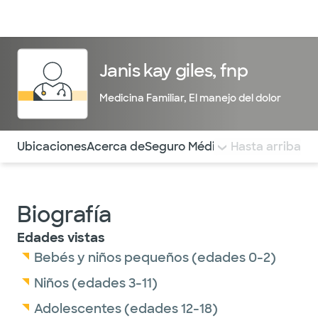
Médicos & Especialistas
Ubicaciones
Servicios & Tratami
Janis kay giles, fnp
Medicina Familiar
,
El manejo del dolor
Utilice esta navegación para saltar rápidamente a difere
Ubicaciones
Acerca de
Seguro Médico
COMENTARIOS
Hasta arriba
Biografía
Edades vistas
Bebés y niños pequeños (edades 0-2)
Niños (edades 3-11)
Adolescentes (edades 12-18)