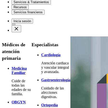
Servicios & Tratamientos
Recursos
Servicios financieros
Inicia sesión
Médicos de
Especialistas
atención
Cardiología
primaria
Atención cardiaca
y vascular integral
Medicina
y avanzada.
Familiar
Gastroenterología
Cuide de
todas las
Cuidado de las
edades de su
afecciones
familia.
digestivas.
OBGYN
Ortopedía