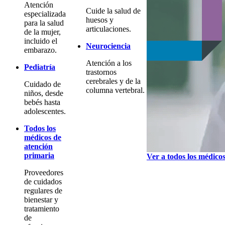
Atención
Cuide la salud de
especializada
huesos y
para la salud
articulaciones.
de la mujer,
incluido el
Neurociencia
embarazo.
Atención a los
Pediatría
trastornos
cerebrales y de la
Cuidado de
columna vertebral.
niños, desde
bebés hasta
adolescentes.
Todos los
médicos de
atención
primaria
Ver a todos los médico
Proveedores
de cuidados
regulares de
bienestar y
tratamiento
de