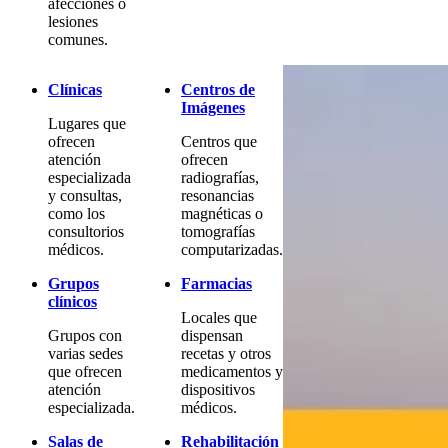
afecciones o
lesiones
comunes.
Clínicas
Centros de
Imágenes
Lugares que
ofrecen
Centros que
atención
ofrecen
especializada
radiografías,
y consultas,
resonancias
como los
magnéticas o
consultorios
tomografías
médicos.
computarizadas.
Grupos
Farmacias
clínicos
Locales que
Grupos con
dispensan
varias sedes
recetas y otros
que ofrecen
medicamentos y
atención
dispositivos
especializada.
médicos.
Salas de
Rehabilitación