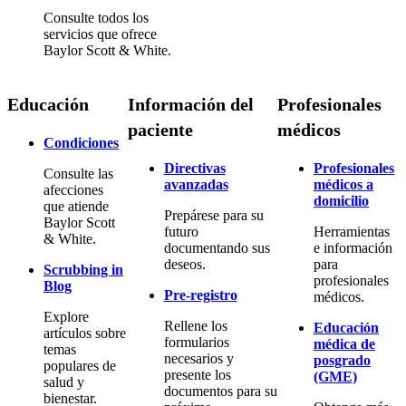
Consulte todos los
servicios que ofrece
Baylor Scott & White.
Educación
Información del
Profesionales
paciente
médicos
Condiciones
Directivas
Profesionales
Consulte las
avanzadas
médicos a
afecciones
domicilio
que atiende
Prepárese para su
Baylor Scott
futuro
Herramientas
& White.
documentando sus
e información
deseos.
para
Scrubbing in
profesionales
Blog
Pre-registro
médicos.
Explore
Rellene los
Educación
artículos sobre
formularios
médica de
temas
necesarios y
posgrado
populares de
presente los
(GME)
salud y
documentos para su
bienestar.