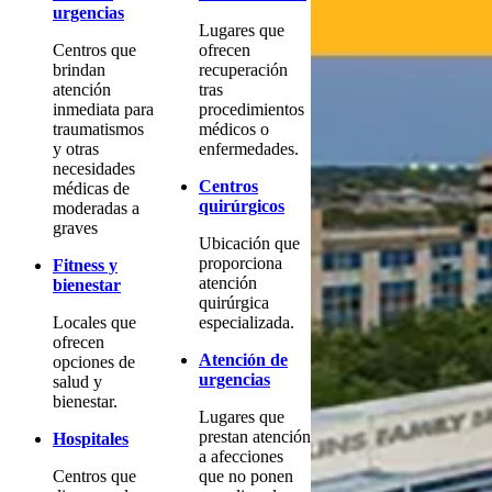
urgencias
Lugares que
Centros que
ofrecen
brindan
recuperación
atención
tras
inmediata para
procedimientos
traumatismos
médicos o
y otras
enfermedades.
necesidades
Centros
médicas de
quirúrgicos
moderadas a
graves
Ubicación que
proporciona
Fitness y
atención
bienestar
quirúrgica
Locales que
especializada.
ofrecen
Atención de
opciones de
urgencias
salud y
bienestar.
Lugares que
prestan atención
Hospitales
a afecciones
Centros que
que no ponen