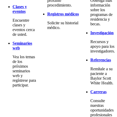
próximo
Obtenga más
procedimiento.
información
Clases y
sobre los
eventos
Registros médicos
programas de
residencia y
Encuentre
Solicite su historial
becas.
clases y
médico.
eventos cerca
Investigación
de usted.
Recursos y
Seminarios
apoyo para los
web
investigadores.
Vea los temas
Referencias
de los
próximos
Remítale a su
seminarios
paciente a
web y
Baylor Scott
regístrese para
White Health.
participar.
Carreras
Consulte
nuestras
oportunidades
profesionales