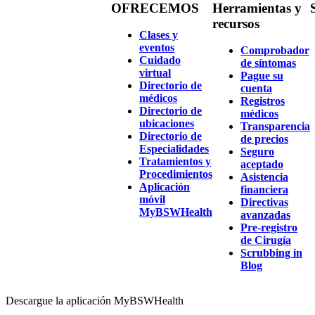
OFRECEMOS
Herramientas y
recursos
Clases y
eventos
Comprobador
Cuidado
de síntomas
virtual
Pague su
Directorio de
cuenta
médicos
Registros
Directorio de
médicos
ubicaciones
Transparencia
Directorio de
de precios
Especialidades
Seguro
Tratamientos y
aceptado
Procedimientos
Asistencia
Aplicación
financiera
móvil
Directivas
MyBSWHealth
avanzadas
Pre-registro
de Cirugía
Scrubbing in
Blog
Descargue la aplicación MyBSWHealth