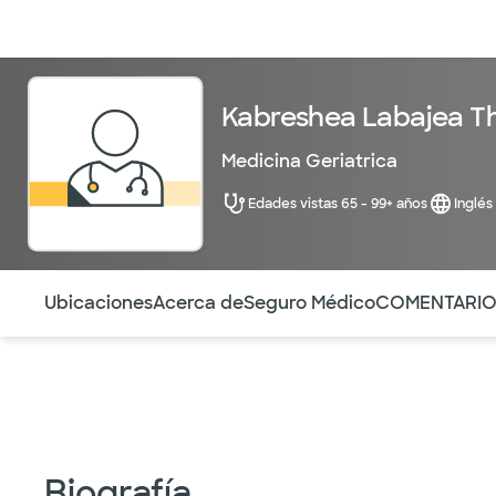
Médicos & Especialistas
Ubicaciones
Servicios & Tratami
Kabreshea Labajea 
Medicina Geriatrica
Edades vistas 65 - 99+ años
Inglés
Utilice esta navegación para saltar rápidamente a difere
Ubicaciones
Acerca de
Seguro Médico
COMENTARI
Biografía