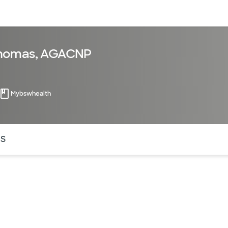
entos
Recursos
Servicios financieros
Thomas, AGACNP
Mybswhealth
ntes secciones de la página. La sección activa actual es
OS