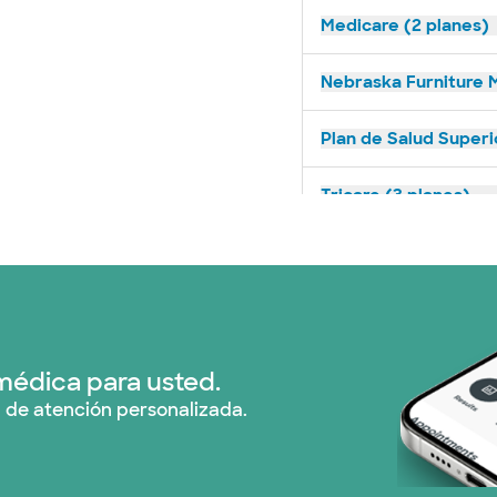
Medicare (2 planes)
Nebraska Furniture M
Plan de Salud Superi
Tricare (3 planes)
United HealthCare (
WellMed (8 planes)
médica para usted.
 de atención personalizada.