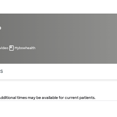
entos
Recursos
Servicios financieros
p
 video
Mybswhealth
ntes secciones de la página. La sección activa actual es
OS
Additional times may be available for current patients.