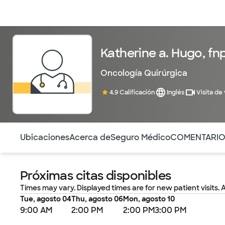
Médicos & Especialistas
Ubicaciones
Servicios & Tratami
Katherine a. Hugo, fn
Oncología Quirúrgica
4.9 Calificación
Inglés
Visita de
Utilice esta navegación para saltar rápidamente a difere
Ubicaciones
Acerca de
Seguro Médico
COMENTARI
Próximas citas disponibles
Times may vary. Displayed times are for new patient visits. 
Tue, agosto 04
Thu, agosto 06
Mon, agosto 10
9:00 AM
2:00 PM
2:00 PM
3:00 PM