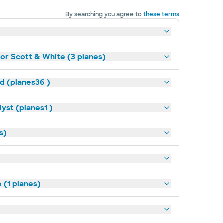
By searching you agree to
these terms
lor Scott & White (3 planes)
ld (planes36 )
yst (planes1 )
s)
(1 planes)