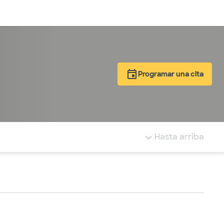
Inicia sesión
Programar una cita
tá resaltada.
Hasta arriba