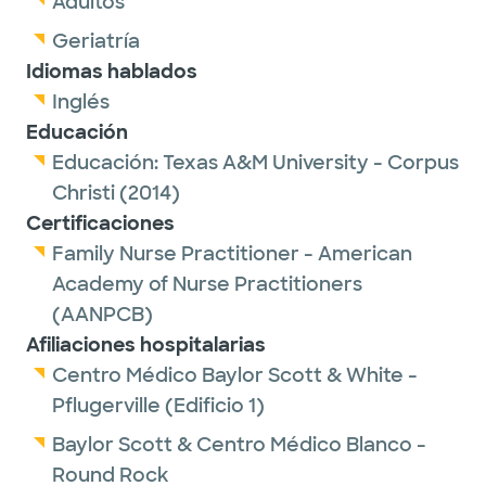
Adultos
kids play baseball, volleyball and golf. She
also spends time reading, cooking and
Geriatría
golfing.
Idiomas hablados
Inglés
Educación
Educación:
Texas A&M University - Corpus
Christi
(2014)
Certificaciones
Family Nurse Practitioner - American
Academy of Nurse Practitioners
(AANPCB)
Afiliaciones hospitalarias
Centro Médico Baylor Scott & White -
Pflugerville (Edificio 1)
Baylor Scott & Centro Médico Blanco -
Round Rock