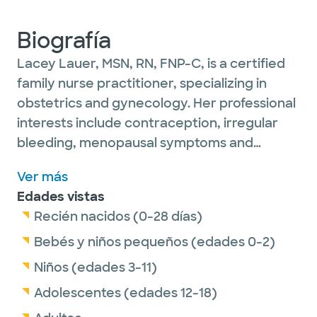
Biografía
Lacey Lauer, MSN, RN, FNP-C, is a certified
family nurse practitioner, specializing in
obstetrics and gynecology. Her professional
interests include contraception, irregular
bleeding, menopausal symptoms and
routine health screenings.
Ver más
Edades vistas
She is passionate about educating her adult
Recién nacidos (0-28 días)
and adolescent patients on diet, exercise
and changes in lifespan to promote good
Bebés y niños pequeños (edades 0-2)
health and longevity.
Niños (edades 3-11)
Adolescentes (edades 12-18)
Outside of work, Lacey enjoys watching her