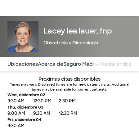
Médicos & Especialistas
Ubicaciones
Servicios & Tratami
Lacey lea lauer, fnp
Obstetricia y Ginecología
Utilice esta navegación para saltar rápidamente a difere
Ubicaciones
Acerca de
Seguro Médico
COMENTARIOS
Hasta arriba
Próximas citas disponibles
Times may vary. Displayed times are for new patient visits. Additional
times may be available for current patients.
Wed, diciembre 02
9:30 AM
12:30 PM
2:30 PM
Thu, diciembre 03
9:00 AM
9:30 AM
12:30 PM
Fri, diciembre 04
9:30 AM