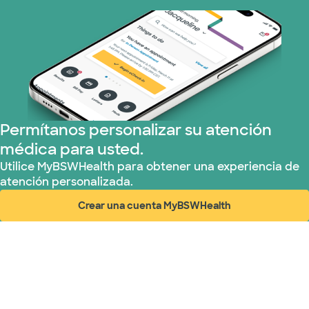
Optum (1 plans)
Plan de Salud Superior (19 planes)
Tricare (3 planes)
TriWest HealthCare (1 planes)
Permítanos personalizar su atención
médica para usted.
United HealthCare (32 planes)
Utilice MyBSWHealth para obtener una experiencia de
atención personalizada.
WellMed (15 planes)
Crear una cuenta MyBSWHealth
(abre en ventana nueva)