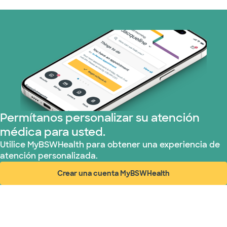
Medicaid (2 planes)
Medicare (2 planes)
Nebraska Furniture Mart (3 planes)
Red PHCS (1 planes)
Prism Electric (1 planes)
Permítanos personalizar su atención
médica para usted.
Plan de Salud Superior (3 planes)
Utilice MyBSWHealth para obtener una experiencia de
atención personalizada.
TriWest HealthCare (1 planes)
Crear una cuenta MyBSWHealth
(abre en ventana nueva)
United HealthCare (28 planes)
WellMed (15 planes)