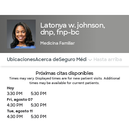
Médicos & Especialistas
Ubicaciones
Servicios & Tratami
Latonya w. johnson,
dnp, fnp-bc
Medicina Familiar
Utilice esta navegación para saltar rápidamente a difere
Ubicaciones
Acerca de
Seguro Médico
COMENTARIOS
Hasta arriba
Próximas citas disponibles
Times may vary. Displayed times are for new patient visits. Additional
times may be available for current patients.
Hoy
3:30 PM
5:30 PM
Fri, agosto 07
4:30 PM
5:30 PM
Tue, agosto 11
4:30 PM
5:30 PM