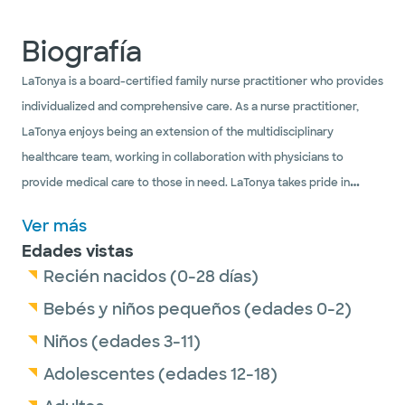
Biografía
LaTonya is a board-certified family nurse practitioner who provides
individualized and comprehensive care. As a nurse practitioner,
LaTonya enjoys being an extension of the multidisciplinary
healthcare team, working in collaboration with physicians to
provide medical care to those in need. LaTonya takes pride in
educating her patients on health, wellness and disease prevention.
Ver más
She also enjoys assisting patients in reaching their weight, diabetes
Edades vistas
and blood pressure goals as well as any other desired health
Recién nacidos (0-28 días)
outcomes.
Bebés y niños pequeños (edades 0-2)
Outside of the office, LaTonya enjoys spending time with family
Niños (edades 3-11)
and friends, reading, traveling, gardening, cooking, exercising, and
Adolescentes (edades 12-18)
meeting new people.