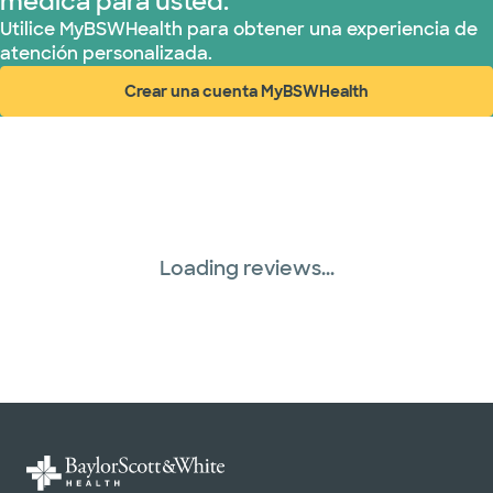
médica para usted.
TriWest HealthCare (1 planes)
Utilice MyBSWHealth para obtener una experiencia de
atención personalizada.
United HealthCare (28 planes)
Crear una cuenta MyBSWHealth
(abre en ventana nueva)
WellMed (15 planes)
Loading reviews...