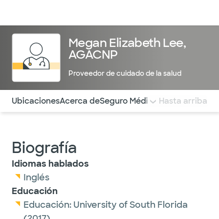
Médicos & Especialistas
Ubicaciones
Servicios & Tratami
Megan Elizabeth Lee,
AGACNP
Proveedor de cuidado de la salud
Utilice esta navegación para saltar rápidamente a difere
Ubicaciones
Acerca de
Seguro Médico
COMENTARIOS
Hasta arriba
Biografía
Idiomas hablados
Inglés
Educación
Educación:
University of South Florida
(2017)